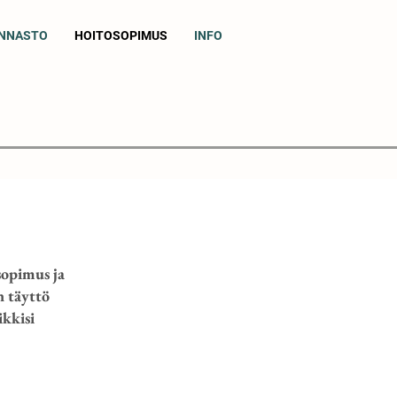
INNASTO
HOITOSOPIMUS
INFO
sopimus ja
n täyttö
kkisi