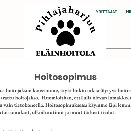
YRITTÄJÄT
H
Hoitosopimus
asi hoitojakson kanssamme, täytä linkin takaa löytyvä hoito
arattu hoitojakso. Huomioithan, että alla olevan lomakkee
u vain tietokoneella. Hoitosopimuksessa käymme läpi lemmi
utottumukset, ulkoilurutiinit ja muut tärkeät tiedot.