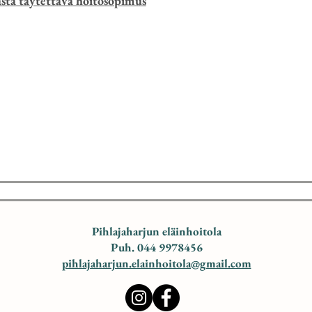
ästä täytettävä hoitosopimus
Pihlajaharjun eläinhoitola
Puh. 044 9978456
pihlajaharjun.elainhoitola@gmail.com