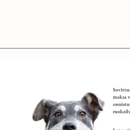
Sovittu
maksa v
onnistu
ruokail